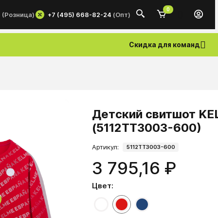
0
+7 (495) 668-82-24
(Опт)
0
(Розница)
Скидка для команд
Детский свитшот KE
(5112TT3003-600)
Артикул:
5112TT3003-600
3 795,16 ₽
Цвет: