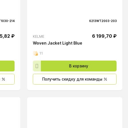
6213WT2003-203
1030-214
6 199,70 ₽
5,82 ₽
KELME
Woven Jacket Light Blue
11
В корзину
ы
Получить скидку для команды