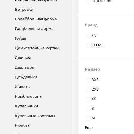
Под заказ
Ветровки
Волейбольная форма
Бренд
Гандбольная форма
FN
Гетры
KELME
Демисезонные куртки
Джинсы
Джоггеры
Размер
Дождевики
3XS
Жилеты
2XS
Комбинезоны
XS
Купальники
S
Купальные костюмы
M
Кюлоты
Еще