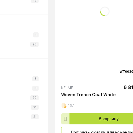
15
1
20
WT6030
3
6 8
KELME
3
Woven Trench Coat White
20
167
21
21
В корзину
Получить скидку для команд