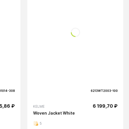
81014-308
6213WT2003-100
5,86 ₽
6 199,70 ₽
KELME
Woven Jacket White
5