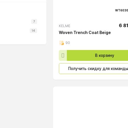
WT6030
7
6 8
KELME
14
Woven Trench Coat Beige
90
В корзину
Получить скидку для команд