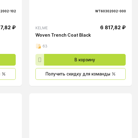
2002-102
WT60302002-000
17,82 ₽
6 817,82 ₽
KELME
Woven Trench Coat Black
63
В корзину
ы
Получить скидку для команды