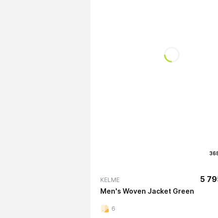
36
5 79
KELME
Men's Woven Jacket Green
6