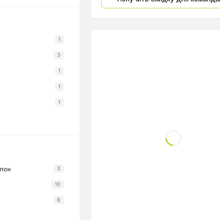
1
3
1
1
1
йлон
3
10
8