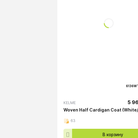
6136WT
5 96
KELME
Woven Half Cardigan Coat (White
63
В корзину