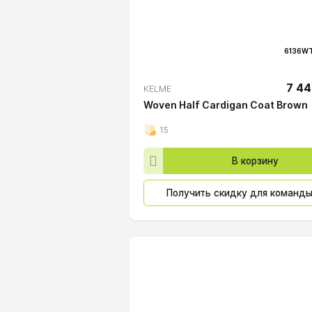
6136WT
7 44
KELME
Woven Half Cardigan Coat Brown
15
В корзину
Получить скидку для команд