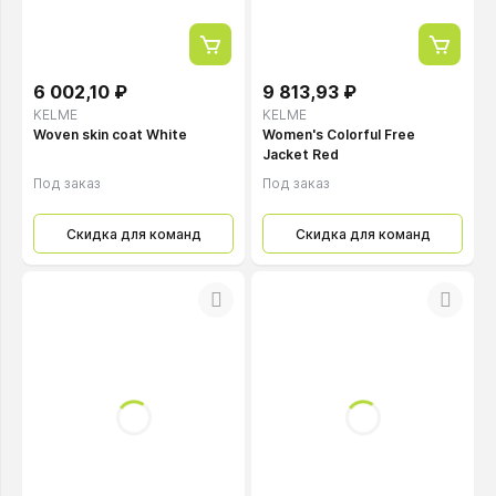
6 002,10 ₽
9 813,93 ₽
KELME
KELME
Woven skin coat White
Women's Colorful Free
Jacket Red
Под заказ
Под заказ
Скидка для команд
Скидка для команд