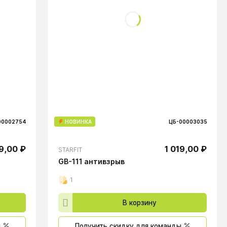
00002754
НОВИНКА
ЦБ-00003035
9,00 ₽
1 019,00 ₽
STARFIT
GB-111 антивзрыв
1
В корзину
ы
Получить скидку для команды