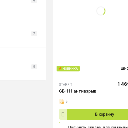
4
7
5
НОВИНКА
ЦБ-
1 46
STARFIT
GB-111 антивзрыв
3
В корзину
Получить скидку для команд