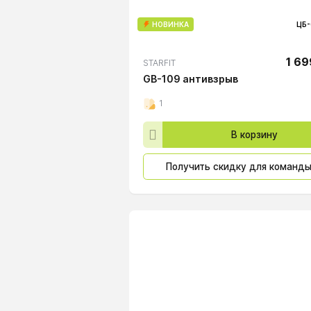
НОВИНКА
ЦБ-
1 69
STARFIT
GB-109 антивзрыв
1
В корзину
Получить скидку для команд