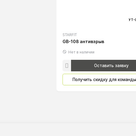
УТ-
STARFIT
GB-108 антивзрыв
Нет в наличии
Оставить заявку
Получить скидку для команд
© 2026
ООО «КингПро»,
ИНН 9729049032, КПП 772901001.
П