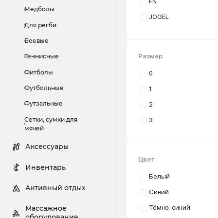
FN
Медболы
JOGEL
Для регби
Боевые
Размер
Теннисные
Фитболы
0
Футбольные
1
Футзальные
2
Сетки, сумки для
3
мячей
Аксессуары
Цвет
Инвентарь
Белый
Активный отдых
Синий
Тёмно-синий
Массажное
оборудование