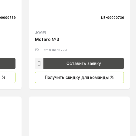
00000739
ЦБ-00000736
JOGEL
Motaro №3
Нет в наличии
Оставить заявку
ы
Получить скидку для команды