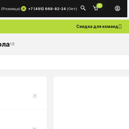
0
+7 (495) 668-82-24
(Опт)
0
(Розница)
Скидка для команд
ола
16
1