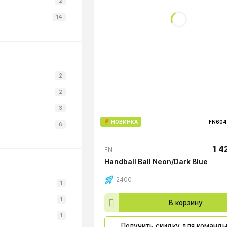
2
14
2
2
3
НОВИНКА
FN604
6
1 4
FN
Handball Ball Neon/Dark Blue
2400
1
1
В корзину
1
Получить скидку для команд