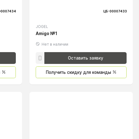
00007434
ЦБ-00007433
JOGEL
Amigo №1
Нет в наличии
Оставить заявку
ы
Получить скидку для команды