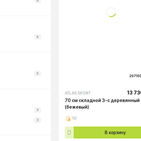
6
6
6
20710
13 73
ATLAS SPORT
70 см складной 3-с деревянный
(бежевый)
3
10
3
В корзину