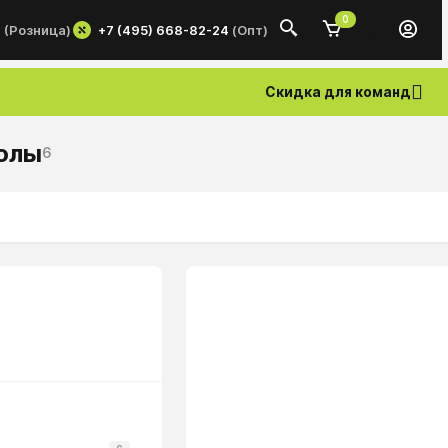
0
+7 (495) 668-82-24
(Опт)
0
(Розница)
Скидка для команд
олы
6