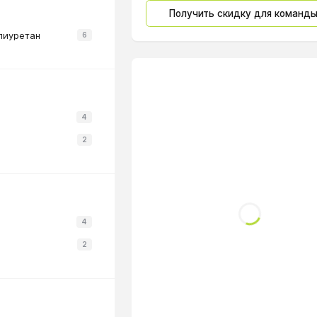
Получить скидку для команд
лиуретан
6
4
2
4
2