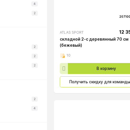
4
2
20710
12 3
ATLAS SPORT
складной 2-с деревянный 70 см
(бежевый)
2
10
2
2
В корзину
Получить скидку для команд
2
4