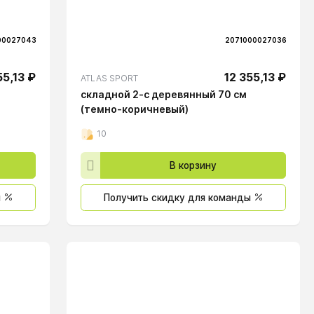
00027043
2071000027036
55,13 ₽
12 355,13 ₽
ATLAS SPORT
складной 2-с деревянный 70 см
(темно-коричневый)
10
В корзину
ы
Получить скидку для команды