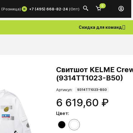
0
+7 (495) 668-82-24
(Опт)
0
(Розница)
Скидка для команд
Свитшот KELME Crew
(9314TT1023-B50)
Артикул:
9314TT1023-B50
6 619,60 ₽
Цвет: