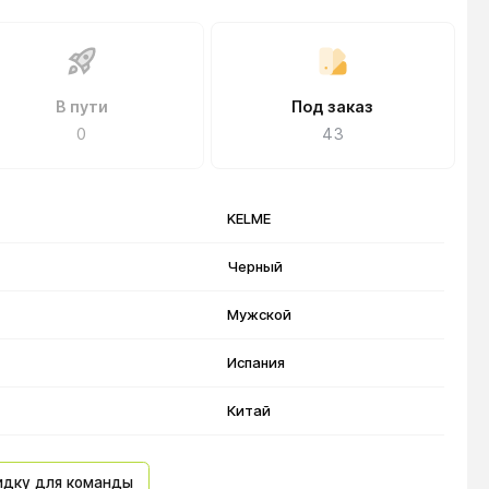
В пути
Под заказ
0
43
KELME
Черный
Мужской
Испания
Китай
идку для команды