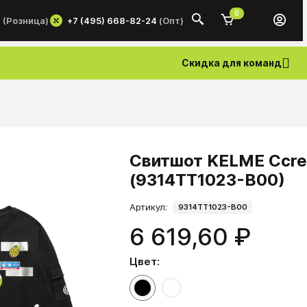
0
+7 (495) 668-82-24
(Опт)
0
(Розница)
Скидка для команд
Свитшот KELME Ccre
(9314TT1023-B00)
Артикул:
9314TT1023-B00
6 619,60 ₽
Цвет: