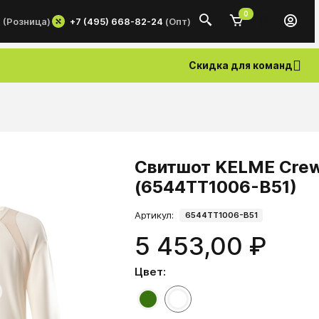
0
+7 (495) 668-82-24
(Опт)
0
(Розница)
Скидка для команд
Свитшот KELME Crew 
(6544TT1006-B51)
Артикул:
6544TT1006-B51
5 453,00 ₽
Цвет: