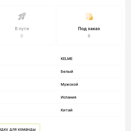
В пути
Под заказ
0
8
KELME
Белый
Мужской
Испания
Китай
идку для команды