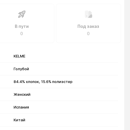
В пути
Под заказ
0
0
KELME
Голубой
84.4% хлопок, 15.6% полиэстер
Женский
Испания
Китай