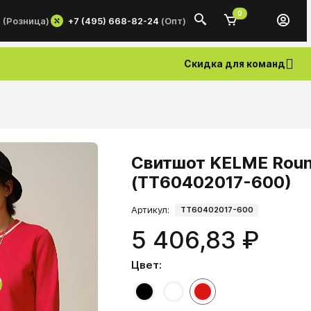
0
+7 (495) 668-82-24
(Опт)
0
(Розница)
Скидка для команд
Свитшот KELME Roun
(TT60402017-600)
Артикул:
TT60402017-600
5 406,83 ₽
Цвет: