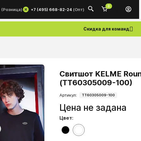
0
+7 (495) 668-82-24
(Опт)
0
(Розница)
Скидка для команд
Свитшот KELME Roun
(TT60305009-100)
Артикул:
TT60305009-100
Цена не задана
Цвет: