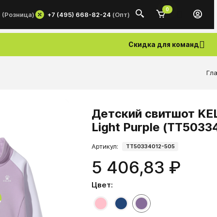
0
+7 (495) 668-82-24
(Опт)
0
(Розница)
Скидка для команд
Гл
Детский свитшот KEL
Light Purple (TT5033
Артикул:
TT50334012-505
5 406,83 ₽
Цвет: