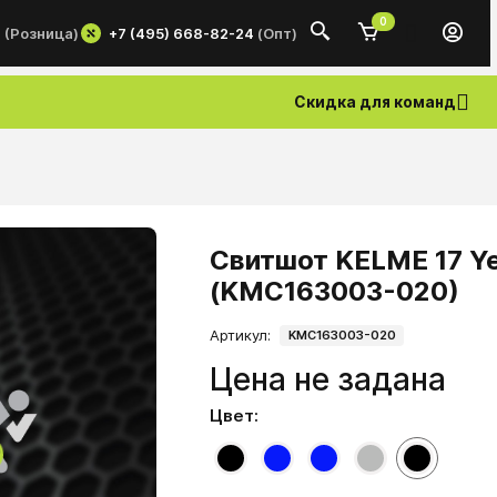
0
+7 (495) 668-82-24
(Опт)
0
(Розница)
Скидка для команд
Свитшот KELME 17 Yea
(KMC163003-020)
Артикул:
KMC163003-020
Цена не задана
Цвет: