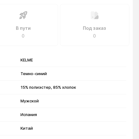
В пути
Под заказ
0
0
KELME
Темно-синий
15% полиэстер, 85% хлопок
Мужской
Испания
Китай