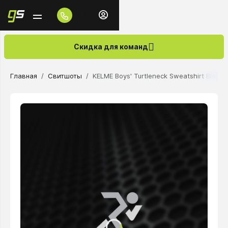
Скидка для команд
Главная
Свитшоты
KELME Boys' Turtleneck Sweatshirt Black