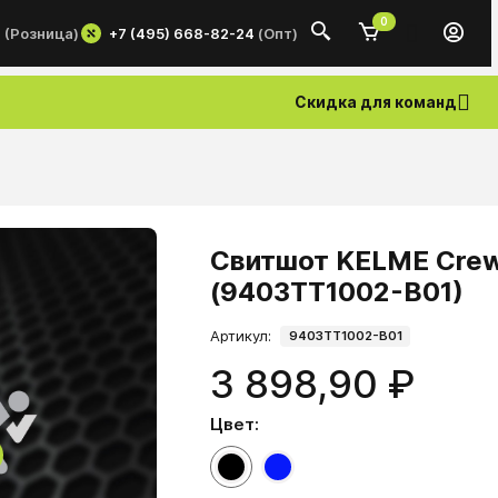
0
+7 (495) 668-82-24
(Опт)
0
(Розница)
Скидка для команд
Свитшот KELME Crew 
(9403TT1002-B01)
Артикул:
9403TT1002-B01
3 898,90 ₽
Цвет: