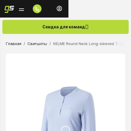
Скидка для команд
Главная
Свитшоты
KELME Round Neck Long-sleeved T-shirt B