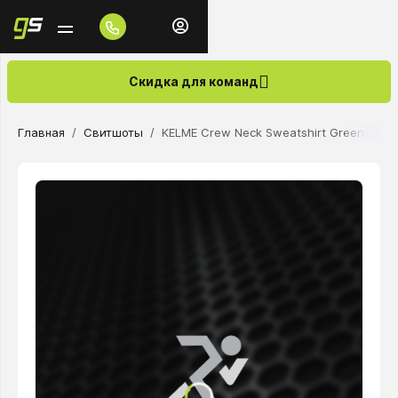
Скидка для команд
Главная
Свитшоты
KELME Crew Neck Sweatshirt Green