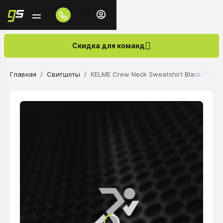
Скидка для команд
Главная
Свитшоты
KELME Crew Neck Sweatshirt Black