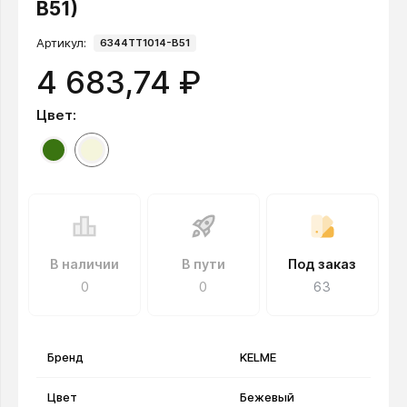
B51)
Артикул:
6344TT1014-B51
4 683,74 ₽
Цвет:
В наличии
В пути
Под заказ
0
0
63
Бренд
KELME
Цвет
Бежевый