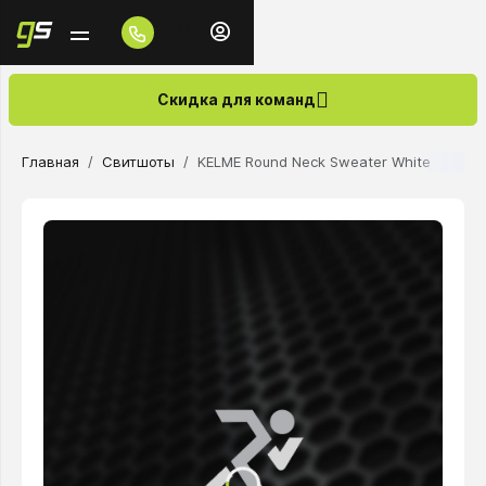
Скидка для команд
Главная
Свитшоты
KELME Round Neck Sweater White