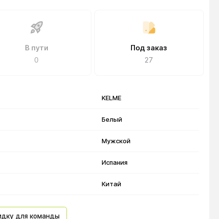
В пути
Под заказ
0
27
KELME
Белый
Мужской
Испания
Китай
идку для команды