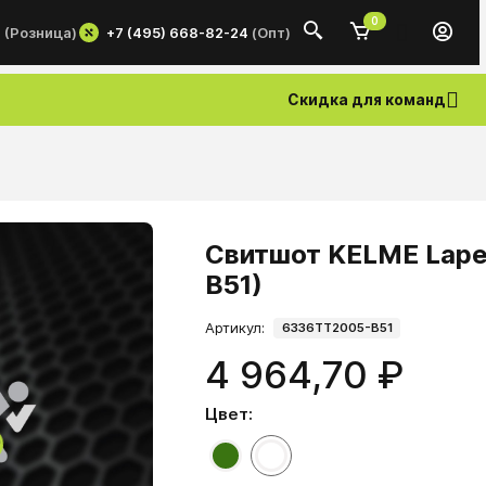
0
+7 (495) 668-82-24
(Опт)
0
(Розница)
Скидка для команд
Свитшот KELME Lape
B51)
Артикул:
6336TT2005-B51
4 964,70 ₽
Цвет: