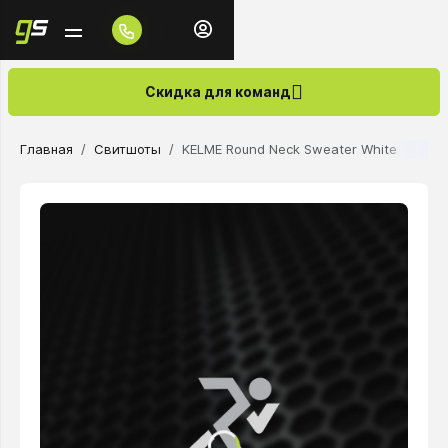
Скидка для команд
Главная
Свитшоты
KELME Round Neck Sweater White