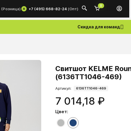
0
+7 (495) 668-82-24
(Опт)
0
(Розница)
Скидка для команд
Свитшот KELME Round
(6136TT1046-469)
Артикул:
6136TT1046-469
7 014,18 ₽
Цвет: