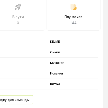
В пути
Под заказ
0
144
KELME
Синий
Мужской
Испания
Китай
идку для команды