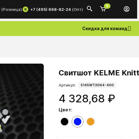
0
+7 (495) 668-82-24
(Опт)
0
(Розница)
Скидка для команд
Свитшот KELME Knit
Артикул:
5145WT3064-400
4 328,68 ₽
Цвет: