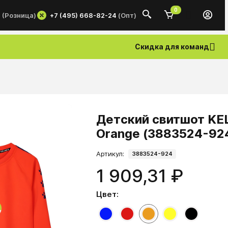
0
+7 (495) 668-82-24
(Опт)
0
(Розница)
Скидка для команд
Детский свитшот KEL
Orange (3883524-92
Артикул:
3883524-924
1 909,31 ₽
Цвет: